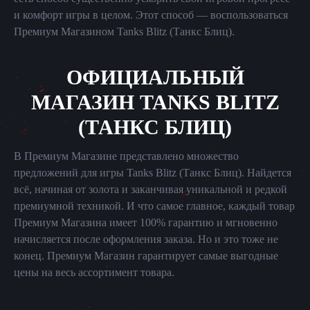
и комфорт игры в целом. Этот способ — воспользоваться
Премиум Магазином Tanks Blitz (Танкс Блиц).
ОФИЦИАЛЬНЫЙ
МАГАЗИН TANKS BLITZ
(ТАНКС БЛИЦ)
В Премиум Магазине представлено множество
предложений для игры Tanks Blitz (Танкс Блиц). Найдется
всё, начиная от золота и заканчивая уникальной и редкой
премиумной техникой. И что самое главное, каждый товар
Премиум Магазина имеет 100% гарантию и мгновенно
начисляется после оформления заказа. Но и это тоже не
конец. Премиум Магазин гарантирует самые выгодные
цены на весь ассортимент товара.