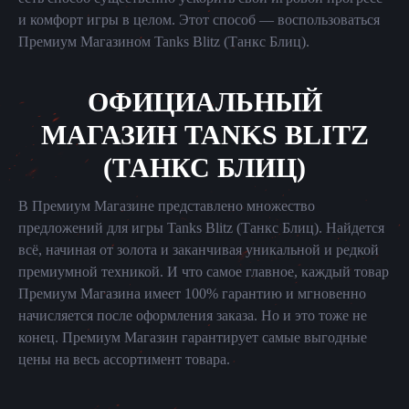
и комфорт игры в целом. Этот способ — воспользоваться
Премиум Магазином Tanks Blitz (Танкс Блиц).
ОФИЦИАЛЬНЫЙ
МАГАЗИН TANKS BLITZ
(ТАНКС БЛИЦ)
В Премиум Магазине представлено множество
предложений для игры Tanks Blitz (Танкс Блиц). Найдется
всё, начиная от золота и заканчивая уникальной и редкой
премиумной техникой. И что самое главное, каждый товар
Премиум Магазина имеет 100% гарантию и мгновенно
начисляется после оформления заказа. Но и это тоже не
конец. Премиум Магазин гарантирует самые выгодные
цены на весь ассортимент товара.