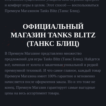
и комфорт игры в целом. Этот способ — воспользоваться
Премиум Магазином Tanks Blitz (Танкс Блиц).
ОФИЦИАЛЬНЫЙ
МАГАЗИН TANKS BLITZ
(ТАНКС БЛИЦ)
В Премиум Магазине представлено множество
предложений для игры Tanks Blitz (Танкс Блиц). Найдется
всё, начиная от золота и заканчивая уникальной и редкой
премиумной техникой. И что самое главное, каждый товар
Премиум Магазина имеет 100% гарантию и мгновенно
начисляется после оформления заказа. Но и это тоже не
конец. Премиум Магазин гарантирует самые выгодные
цены на весь ассортимент товара.