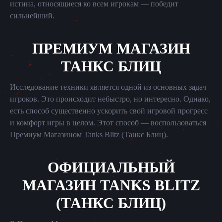
истина, относящиеся ко всем игрокам — победит
сильнейший.
ПРЕМИУМ МАГАЗИН
ТАНКС БЛИЦ
Исследование техники является одной из основных задач
игроков. Это происходит небыстро, но интересно. Однако,
есть способ существенно ускорить свой игровой прогресс
и комфорт игры в целом. Этот способ — воспользоваться
Премиум Магазином Tanks Blitz (Танкс Блиц).
ОФИЦИАЛЬНЫЙ
МАГАЗИН TANKS BLITZ
(ТАНКС БЛИЦ)