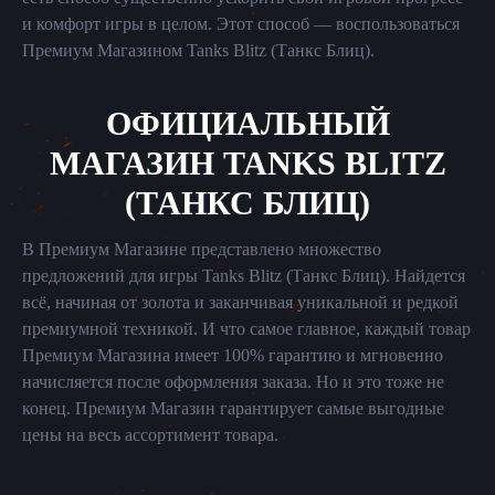
и комфорт игры в целом. Этот способ — воспользоваться
Премиум Магазином Tanks Blitz (Танкс Блиц).
ОФИЦИАЛЬНЫЙ
МАГАЗИН TANKS BLITZ
(ТАНКС БЛИЦ)
В Премиум Магазине представлено множество
предложений для игры Tanks Blitz (Танкс Блиц). Найдется
всё, начиная от золота и заканчивая уникальной и редкой
премиумной техникой. И что самое главное, каждый товар
Премиум Магазина имеет 100% гарантию и мгновенно
начисляется после оформления заказа. Но и это тоже не
конец. Премиум Магазин гарантирует самые выгодные
цены на весь ассортимент товара.