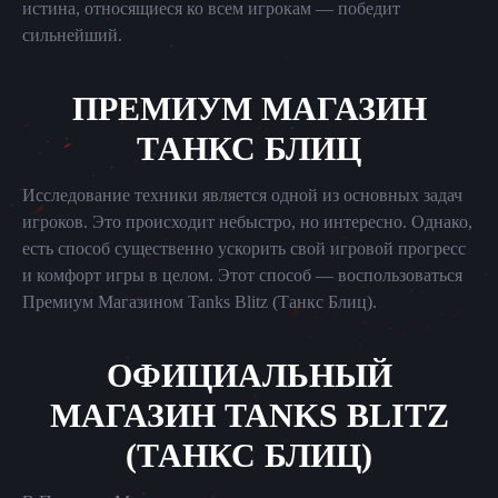
истина, относящиеся ко всем игрокам — победит
сильнейший.
ПРЕМИУМ МАГАЗИН
ТАНКС БЛИЦ
Исследование техники является одной из основных задач
игроков. Это происходит небыстро, но интересно. Однако,
есть способ существенно ускорить свой игровой прогресс
и комфорт игры в целом. Этот способ — воспользоваться
Премиум Магазином Tanks Blitz (Танкс Блиц).
ОФИЦИАЛЬНЫЙ
МАГАЗИН TANKS BLITZ
(ТАНКС БЛИЦ)