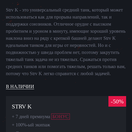
Strv K - это универсальный средний танк, который может
использоваться как для прорыва направлений, так и
поддержки союзников. Отличное орудие с высоким
пробитием и уроном в минуту, имеющие хороший уровень
наклона вниз на ряду с крепкой башней делают Strv K
идеальным танком для игры от неровностей. Но и с
подвижностью у шведа проблем нет, поэтому закрутить
тяжелый танк задача не из тяжелых. Сражаться против
средних танков или помогать тяжелым, решать только вам,
потому что Strv K легко справится с любой задачей.
В НАЛИЧИИ
-
50
%
STRV K
+
7 дней премиума
БОНУС
+
100%-ый экипаж