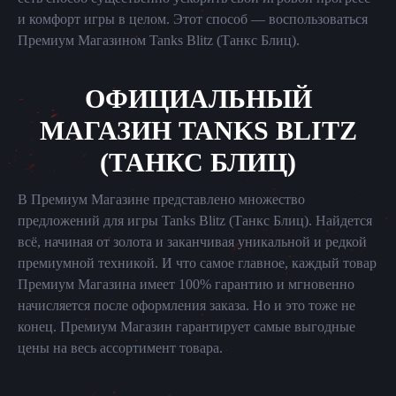
и комфорт игры в целом. Этот способ — воспользоваться
Премиум Магазином Tanks Blitz (Танкс Блиц).
ОФИЦИАЛЬНЫЙ
МАГАЗИН TANKS BLITZ
(ТАНКС БЛИЦ)
В Премиум Магазине представлено множество
предложений для игры Tanks Blitz (Танкс Блиц). Найдется
всё, начиная от золота и заканчивая уникальной и редкой
премиумной техникой. И что самое главное, каждый товар
Премиум Магазина имеет 100% гарантию и мгновенно
начисляется после оформления заказа. Но и это тоже не
конец. Премиум Магазин гарантирует самые выгодные
цены на весь ассортимент товара.