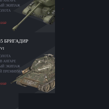
В АНГАРЕ
-ЫЙ ЭКИПАЖ
ЗОЛОТА
399
₽
85 БРИГАДИР
VI
ЗОЛОТА
В АНГАРЕ
-ЫЙ ЭКИПАЖ
ЕЙ ПРЕМИУМА
999
₽