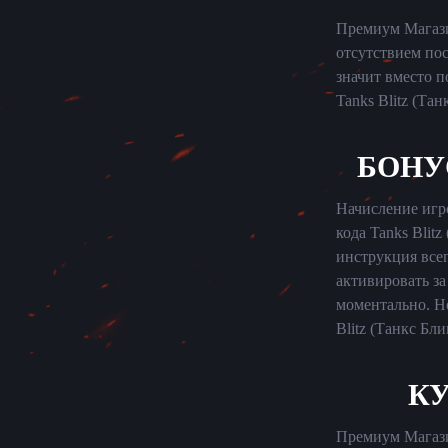
Премиум Магази
отсутствием пос
значит вместо 
Tanks Blitz (Тан
БОНУ
Начисление игр
кода Tanks Blit
инструкция всег
активировать за
моментально. Н
Blitz (Танкс Бл
КУ
Премиум Магази