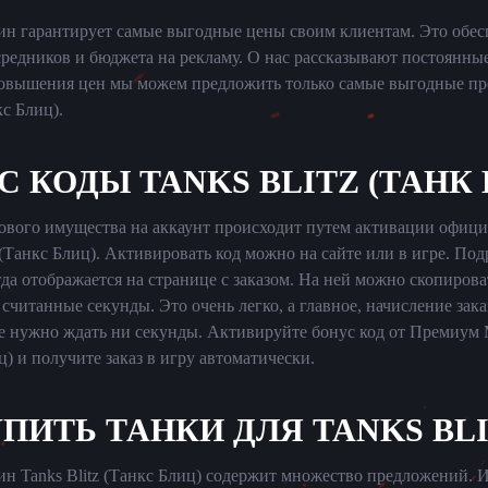
н гарантирует самые выгодные цены своим клиентам. Это обес
редников и бюджета на рекламу. О нас рассказывают постоянные
повышения цен мы можем предложить только самые выгодные пр
кс Блиц).
С КОДЫ TANKS BLITZ (ТАНК 
ового имущества на аккаунт происходит путем активации офици
z (Танкс Блиц). Активировать код можно на сайте или в игре. По
да отображается на странице с заказом. На ней можно скопирова
 считанные секунды. Это очень легко, а главное, начисление зак
е нужно ждать ни секунды. Активируйте бонус код от Премиум 
иц) и получите заказ в игру автоматически.
ПИТЬ ТАНКИ ДЛЯ TANKS BL
н Tanks Blitz (Танкс Блиц) содержит множество предложений. И