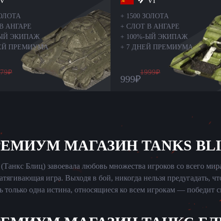
V
VI
ЗОЛОТА
+
1500 ЗОЛОТА
В АНГАРЕ
+
СЛОТ В АНГАРЕ
-ЫЙ ЭКИПАЖ
+
100%-ЫЙ ЭКИПАЖ
НЕЙ ПРЕМИУМА
+
7 ДНЕЙ ПРЕМИУМА
79
₽
1999
₽
999
₽
ЕМИУМ МАГАЗИН TANKS BL
z (Танкс Блиц) завоевала любовь множества игроков со всего мир
атягивающая игра. Выходя в бой, никогда нельзя предугадать, чт
ь только одна истина, относящиеся ко всем игрокам — победит 