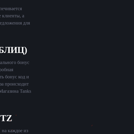
печивается
 клиенты, а
едложения для
БЛИЦ)
ального бонус
дробная
ть бонус код и
аза происходит
Магазина Tanks
ITZ
 на каждое из