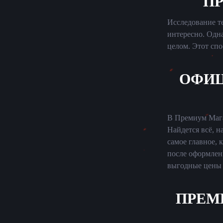
П
Исследование те
интересно. Одна
целом. Этот спо
ОФИЦ
В Премиум Мага
Найдется всё, н
самое главное,
после оформлени
выгодные цены н
ПРЕМ