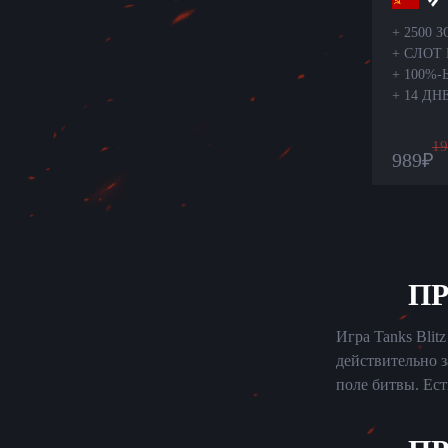
+
2500 
+
СЛОТ 
+
100%
+
14 Д
19
989
₽
ПР
Игра Tanks Blit
действительно з
поле битвы. Ест