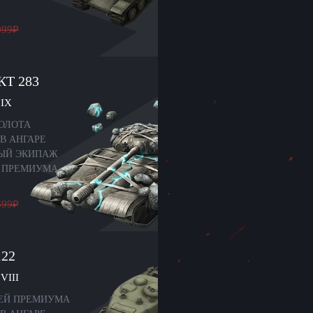
099
₽
КТ 283
IX
ЗОЛОТА
В АНГАРЕ
-ЫЙ ЭКИПАЖ
Я ПРЕМИУМА
699
₽
122
VIII
НЕЙ ПРЕМИУМА