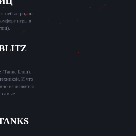
ИЦ
ит небыстро, но
комфорт игры в
лиц).
BLITZ
 (Танкс Блиц).
техникой. И что
нно начисляется
т самые
TANKS