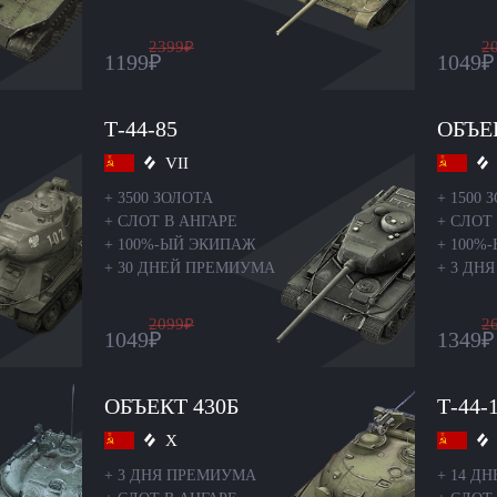
2399
₽
2
1199
₽
1049
₽
Т-44-85
ОБЪЕ
VII
+
3500 ЗОЛОТА
+
1500 
+
СЛОТ В АНГАРЕ
+
СЛОТ 
+
100%-ЫЙ ЭКИПАЖ
+
100%
+
30 ДНЕЙ ПРЕМИУМА
+
3 ДН
2099
₽
2
1049
₽
1349
₽
ОБЪЕКТ 430Б
Т-44-
X
+
3 ДНЯ ПРЕМИУМА
+
14 Д