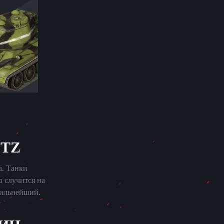
ITZ
а. Танки
о случится на
сильнейший.