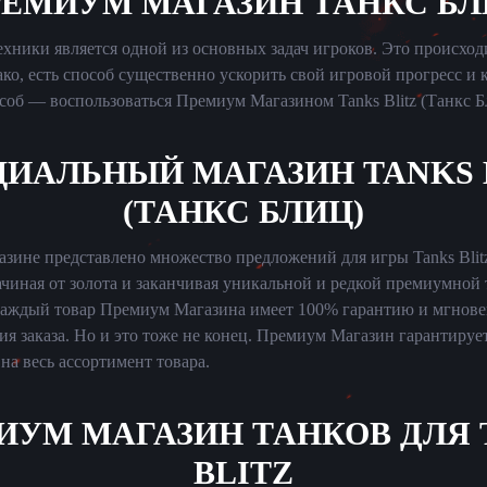
РЕМИУМ МАГАЗИН ТАНКС БЛ
хники является одной из основных задач игроков. Это происход
ко, есть способ существенно ускорить свой игровой прогресс и 
соб — воспользоваться Премиум Магазином Tanks Blitz (Танкс Б
ИАЛЬНЫЙ МАГАЗИН TANKS 
(ТАНКС БЛИЦ)
зине представлено множество предложений для игры Tanks Blitz
ачиная от золота и заканчивая уникальной и редкой премиумной 
 каждый товар Премиум Магазина имеет 100% гарантию и мгнове
я заказа. Но и это тоже не конец. Премиум Магазин гарантируе
а весь ассортимент товара.
ИУМ МАГАЗИН ТАНКОВ ДЛЯ 
BLITZ